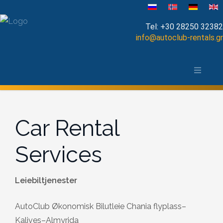
Velg ditt språk
Tel:
+30 28250 32382
info@autoclub-rentals.gr
Manual
Om Chania-distriktet
Automatic
Kart over Chania
Cabrio
Car Rental
Open Top
Services
Jeep-SUV
Minibus
Leiebiltjenester
AutoClub Økonomisk Bilutleie Chania flyplass–
Diesel
Kalives–Almyrida