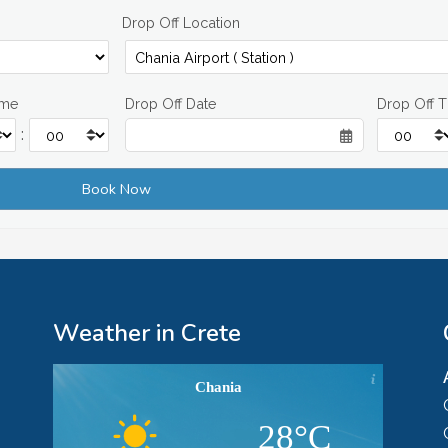
Drop Off Location
ime
Drop Off Date
Drop Off 
:
Weather in Crete
Chania
28°C