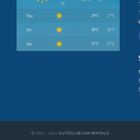
Thu
29°C
27°C
Fri
30°C
26°C
Sat
31°C
27°C
© 2002 - 2022
AUTOCLUB CAR RENTALS