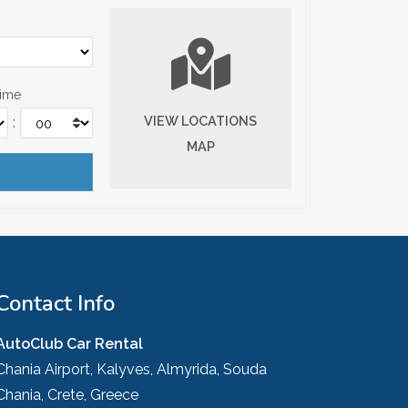
Time
VIEW LOCATIONS
:
MAP
Contact Info
AutoClub Car Rental
Chania Airport, Kalyves, Almyrida, Souda
Chania, Crete, Greece